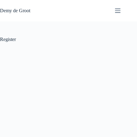
Ga
naar
Demy de Groot
de
inhoud
Register