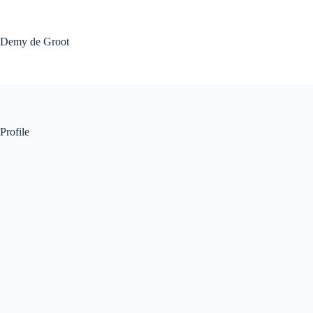
Ga
naar
de
Demy de Groot
inhoud
Profile