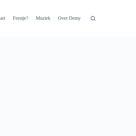
art
Feestje?
Muziek
Over Demy